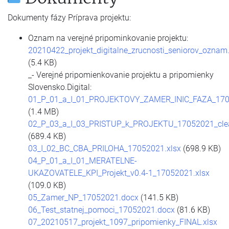
Dokumenty fázy Príprava projektu:
Oznam na verejné pripominkovanie projektu:
20210422_projekt_digitalne_zrucnosti_seniorov_oznam.
(5.4 KB)
_- Verejné pripomienkovanie projektu a pripomienky
Slovensko.Digital:
01_P_01_a_I_01_PROJEKTOVY_ZAMER_INIC_FAZA_170
(1.4 MB)
02_P_03_a_I_03_PRISTUP_k_PROJEKTU_17052021_cle
(689.4 KB)
03_I_02_BC_CBA_PRILOHA_17052021.xlsx
(698.9 KB)
04_P_01_a_I_01_MERATELNE-
UKAZOVATELE_KPI_Projekt_v0.4-1_17052021.xlsx
(109.0 KB)
05_Zamer_NP_17052021.docx
(141.5 KB)
06_Test_statnej_pomoci_17052021.docx
(81.6 KB)
07_20210517_projekt_1097_pripomienky_FINAL.xlsx