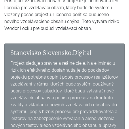
existujúci vzdelávací obsah. V projekte je definovaná len
licencia pre vzdelávací obsah, ktorý bude do systému
vložený počas projektu. Licenčná politika budúceho
nového vzdelávacieho obsahu chýba. Toto vytvára riziko
Vendor Locku pre budúci vzdelávací obsah.
Stanovisko Slovensko.Digital
Projekt sleduje správne a reálne ciele. Na elimináciu
rizík ich efektívneho dosiahnutia je do podkladov
projektu potrebné doplniť popis procesov realizátorov
vzdelávaní v rámci ktorých bude systém používaný,
popis procesov subjektov, ktoré budú vytvárať nové
vzdelávacíe obsahy a popisu procesov na kontrolu
kvality a vkladania nových vzdelávacích obsahov do
systému; popis biznis procesu pre prevádzkovateľa a
lektorov na zabezpečenie vytvárania alebo vloženia
nových testov alebo vzdelávacieho obsahu a úpravy