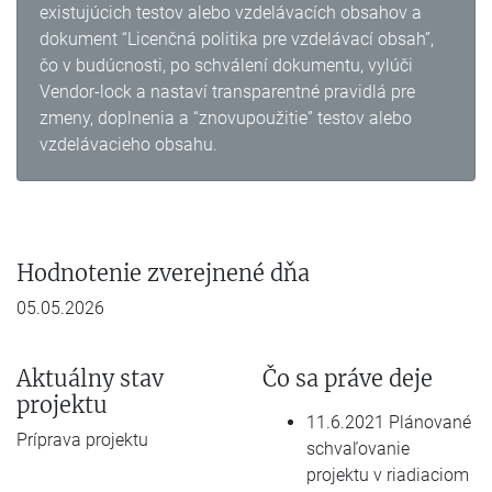
existujúcich testov alebo vzdelávacích obsahov a
dokument “Licenčná politika pre vzdelávací obsah”,
čo v budúcnosti, po schválení dokumentu, vylúči
Vendor-lock a nastaví transparentné pravidlá pre
zmeny, doplnenia a “znovupoužitie” testov alebo
vzdelávacieho obsahu.
Hodnotenie zverejnené dňa
05.05.2026
Aktuálny stav
Čo sa práve deje
projektu
11.6.2021 Plánované
Príprava projektu
schvaľovanie
projektu v riadiaciom