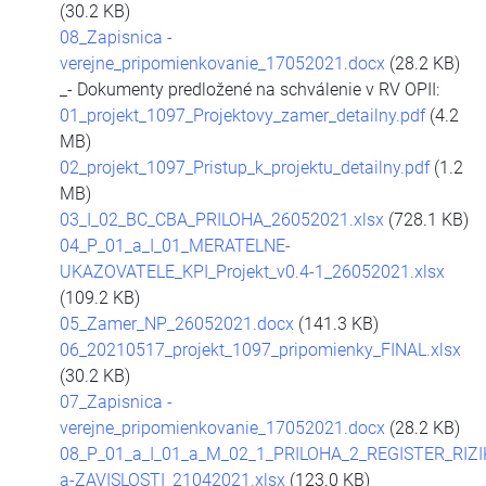
(30.2 KB)
08_Zapisnica -
verejne_pripomienkovanie_17052021.docx
(28.2 KB)
_- Dokumenty predložené na schválenie v RV OPII:
01_projekt_1097_Projektovy_zamer_detailny.pdf
(4.2
MB)
02_projekt_1097_Pristup_k_projektu_detailny.pdf
(1.2
MB)
03_I_02_BC_CBA_PRILOHA_26052021.xlsx
(728.1 KB)
04_P_01_a_I_01_MERATELNE-
UKAZOVATELE_KPI_Projekt_v0.4-1_26052021.xlsx
(109.2 KB)
05_Zamer_NP_26052021.docx
(141.3 KB)
06_20210517_projekt_1097_pripomienky_FINAL.xlsx
(30.2 KB)
07_Zapisnica -
verejne_pripomienkovanie_17052021.docx
(28.2 KB)
08_P_01_a_I_01_a_M_02_1_PRILOHA_2_REGISTER_RIZI
a-ZAVISLOSTI_21042021.xlsx
(123.0 KB)