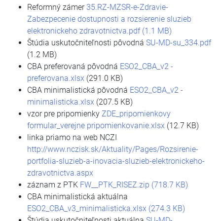
Reformný zámer
35.RZ-MZSR-e-Zdravie-
Zabezpecenie dostupnosti a rozsierenie sluzieb
elektronickeho zdravotnictva.pdf (1.1 MB)
Štúdia uskutočniteľnosti pôvodná
SU-MD-su_334.pdf
(1.2 MB)
CBA preferovaná pôvodná
ESO2_CBA_v2 -
preferovana.xlsx
(291.0 KB)
CBA minimalistická pôvodná
ESO2_CBA_v2 -
minimalisticka.xlsx
(207.5 KB)
vzor pre pripomienky
ZDE_pripomienkovy
formular_verejne pripomienkovanie.xlsx
(12.7 KB)
linka priamo na web NCZI
http://www.nczisk.sk/Aktuality/Pages/Rozsirenie-
portfolia-sluzieb-a-inovacia-sluzieb-elektronickeho-
zdravotnictva.aspx
záznam z PTK
FW__PTK_RISEZ.zip (718.7 KB)
CBA minimalistická aktuálna
ESO2_CBA_v3_minimalisticka.xlsx (274.3 KB)
Štúdia uskutočniteľnosti aktuálna
SU-MD-