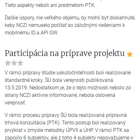
Tieto aspekty neboli ani predmetom PTK.
Ďalšie úspory, nie veľkého objemu, by mohli byť dosiahnuté,
keby NCZI nemuselo počítať so záložnými riešeniami k
mobilnému ID a API GW.
Participácia na príprave projektu
V rámci prípravy štúdie uskutočniteľnosti boli realizované
štandardné kroky. ŠÚ bola verejnosti publikovaná
13.5.2019. Nedostatkom je, že o tejto možnosti nebolo zo
strany NCZI aktívne informované, nebola oslovená
verejnosť.
V rámci procesu prípravy ŠÚ bola realizovaná prípravná
trhová konzultácia (PTK). Tento postup bol realizovaný
prvýkrat v zmysle metodiky ÚPVII a ÚHP. V rámci PTK sa
zapojilo 6 subjektov, ale z toho 4 subjekty nepovažujeme v