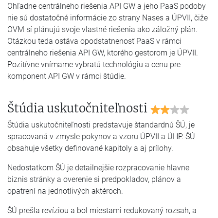
Ohľadne centrálneho riešenia API GW a jeho PaaS podoby
nie sú dostatočné informácie zo strany Nases a ÚPVII, čiže
OVM sí plánujú svoje vlastné riešenia ako záložný plán.
Otázkou teda ostáva opodstatnenosť PaaS v rámci
centrálneho riešenia API GW, ktorého gestorom je ÚPVII.
Pozitívne vnímame vybratú technológiu a cenu pre
komponent API GW v rámci štúdie.
Štúdia uskutočniteľnosti
Štúdia uskutočniteľnosti predstavuje štandardnú ŠÚ, je
spracovaná v zmysle pokynov a vzoru ÚPVII a ÚHP. ŠÚ
obsahuje všetky definované kapitoly a aj prílohy.
Nedostatkom ŠÚ je detailnejšie rozpracovanie hlavne
biznis stránky a overenie si predpokladov, plánov a
opatrení na jednotlivých aktéroch.
ŠÚ prešla revíziou a bol miestami redukovaný rozsah, a