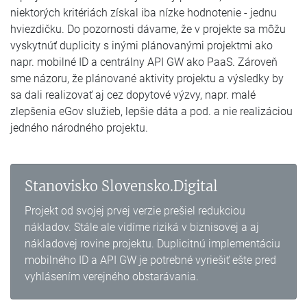
niektorých kritériách získal iba nízke hodnotenie - jednu
hviezdičku. Do pozornosti dávame, že v projekte sa môžu
vyskytnúť duplicity s inými plánovanými projektmi ako
napr. mobilné ID a centrálny API GW ako PaaS. Zároveň
sme názoru, že plánované aktivity projektu a výsledky by
sa dali realizovať aj cez dopytové výzvy, napr. malé
zlepšenia eGov služieb, lepšie dáta a pod. a nie realizáciou
jedného národného projektu.
Stanovisko Slovensko.Digital
Projekt od svojej prvej verzie prešiel redukciou
nákladov. Stále ale vidíme riziká v biznisovej a aj
nákladovej rovine projektu. Duplicitnú implementáciu
mobilného ID a API GW je potrebné vyriešiť ešte pred
vyhlásením verejného obstarávania.