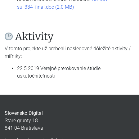
su_334_final.doc (2.0 MB)
Aktivity
V tomto projekte už prebehli nasledovné dôležité aktivity /
míľniky:
22.5.2019 Verejné prerokovanie štúdie
uskutočniteľnosti
Slovensko.Digital
Staré grunty 18
841 04 Bratislava