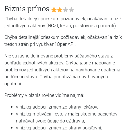
Biznis prínos
Chýba detailnejší prieskum požiadaviek, očakávaní a rizík
jednotlivých aktérov (NCZI, lekári, poisťovne a pacienti).
Chýba detailnejší prieskum požiadaviek, očakávaní a rizík
tretích strán pri využívaní OpenAPI.
Nie sú jasne definované problémy súčasného stavu z
pohľadu jednotlivých aktérov. Chýba jasné mapovanie
problémov jednotlivých aktérov na navrhované opatrenia
budúceho stavu. Chýba prioritizácia navrhovaných
opatrení.
Problémy v biznis rovine vidíme najmä:
v nízkej adopcii zmien zo strany lekárov,
v nízkej motivácii, resp. v malej skupine pacientov
nahrávať svoje údaje do eZdravia,
v nízkej adopcii zmien zo strany poisťovní,