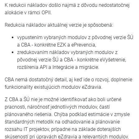
K redukcii nákladov došlo najmä z dôvodu nedostatočnej
alokácie v rámci OPII.
Redukcia nákladov aktuálnej verzie je spôsobená:
vypustením vybraných modulov z pôvodnej verzie ŠÚ
a CBA - konkrétne EZK a ePrevencia,
zredukovaním nákladov vybraných modulov z
pôvodnej verzie ŠÚ a CBA - konkrétne eVyšetrenie,
rozšírenia API a Integrácie a migrácie.
CBA nemá dostatočný detail, aj keď ide o rozvoj, doplnenie
funkcionality existujúcich modulov eZdravia.
Z CBA a ŠÚ nie je možné identifikovať ako boli určené
pracnosti, náročnosť jednotlivých modulov, častí
plánovaného riešenia. Chýba podklad estimácie v zmysle
štandardných metodík na odhadovanie a plánovanie
rozsahu IT projektov, prípadne na základe doterajších
skúseností pri úpravách eZdravia a relevantých modulov.