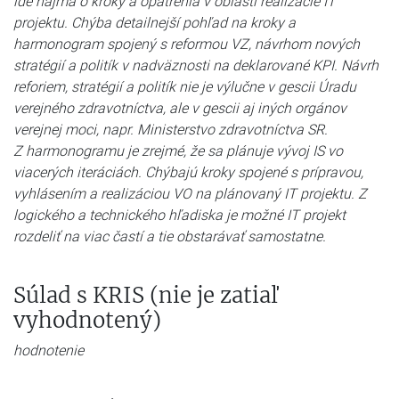
ide najmä o kroky a opatrenia v oblasti realizácie IT
projektu. Chýba detailnejší pohľad na kroky a
harmonogram spojený s reformou VZ, návrhom nových
stratégií a politík v nadväznosti na deklarované KPI. Návrh
reforiem, stratégií a politík nie je výlučne v gescii Úradu
verejného zdravotníctva, ale v gescii aj iných orgánov
verejnej moci, napr. Ministerstvo zdravotníctva SR.
Z harmonogramu je zrejmé, že sa plánuje vývoj IS vo
viacerých iteráciách. Chýbajú kroky spojené s prípravou,
vyhlásením a realizáciou VO na plánovaný IT projektu. Z
logického a technického hľadiska je možné IT projekt
rozdeliť na viac častí a tie obstarávať samostatne.
Súlad s KRIS (nie je zatiaľ
vyhodnotený)
hodnotenie