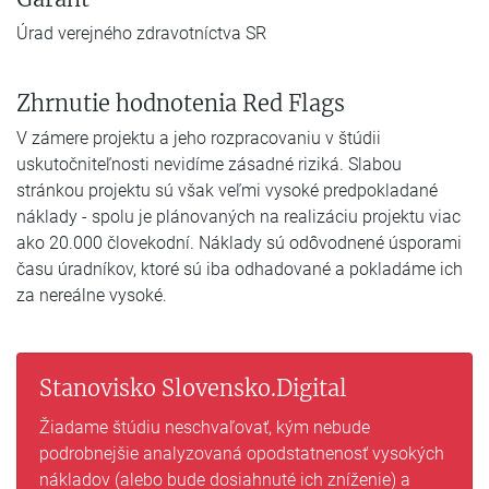
Úrad verejného zdravotníctva SR
Zhrnutie hodnotenia Red Flags
V zámere projektu a jeho rozpracovaniu v štúdii
uskutočniteľnosti nevidíme zásadné riziká. Slabou
stránkou projektu sú však veľmi vysoké predpokladané
náklady - spolu je plánovaných na realizáciu projektu viac
ako 20.000 človekodní. Náklady sú odôvodnené úsporami
času úradníkov, ktoré sú iba odhadované a pokladáme ich
za nereálne vysoké.
Stanovisko Slovensko.Digital
Žiadame štúdiu neschvaľovať, kým nebude
podrobnejšie analyzovaná opodstatnenosť vysokých
nákladov (alebo bude dosiahnuté ich zníženie) a