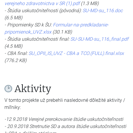
verejneho zdravotnictva v SR (1).pdf
(1.3 MB)
- Štúdia uskutočniteľnosti (pôvodná):
SU-MD-su_116.doc
(6.5 MB)
- Pripomienky SD k ŠU:
Formular-na-predkladanie-
pripomienok_UVZ.xlsx
(30.1 KB)
- Štúdia uskutočniteľnosti final:
SU-SU-MD-su_116_final.pdf
(4.5 MB)
- CBA final:
SU_OPII_IS_UVZ - CBA a TCO.(FULL).final.xlsx
(776.2 KB)
Aktivity
V tomto projekte už prebehli nasledovné dôležité aktivity /
míľniky:
-12.9.2018 Verejné prerokovanie štúdie uskutočniteľnosti
- 20.9.2018 Stretnutie SD a autora štúdie uskutočniteľnosti