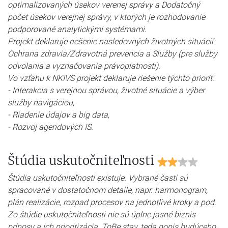
optimalizovaných úsekov verenej správy a Dodatočný
počet úsekov verejnej správy, v ktorých je rozhodovanie
podporované analytickými systémami.
Projekt deklaruje riešenie nasledovných životných situácií:
Ochrana zdravia/Zdravotná prevencia a Služby (pre služby
odvolania a vyznačovania právoplatnosti).
Vo vzťahu k NKIVS projekt deklaruje riešenie týchto priorít:
- Interakcia s verejnou správou, životné situácie a výber
služby navigáciou,
- Riadenie údajov a big data,
- Rozvoj agendových IS.
Štúdia uskutočniteľnosti
Štúdia uskutočniteľnosti existuje. Vybrané časti sú
spracované v dostatočnom detaile, napr. harmonogram,
plán realizácie, rozpad procesov na jednotlivé kroky a pod.
Zo štúdie uskutočniteľnosti nie sú úplne jasné biznis
prínosy a ich prioritizácia. ToBe stav, teda popis budúceho