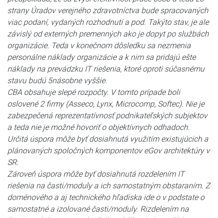
strany Úradov verejného zdravotníctva bude spracovaných
viac podaní, vydaných rozhodnutí a pod. Takýto stav, je ale
závislý od externých premenných ako je dopyt po službách
organizácie. Teda v konečnom dôsledku sa nezmenia
personálne náklady organizácie a k nim sa pridajú ešte
náklady na prevádzku IT riešenia, ktoré oproti súčasnému
stavu budú 5násobne vyššie.
CBA obsahuje slepé rozpočty. V tomto prípade boli
oslovené 2 firmy (Asseco, Lynx, Microcomp, Softec). Nie je
zabezpečená reprezentatívnosť podnikateľských subjektov
a teda nie je možné hovoriť o objektívnych odhadoch.
Určitá úspora môže byť dosiahnutá využitím existujúcich a
plánovaných spoločných komponentov eGov architektúry v
SR.
Zároveň úspora môže byť dosiahnutá rozdelením IT
riešenia na časti/moduly a ich samostatným obstaraním. Z
doménového a aj technického hľadiska ide o v podstate o
samostatné a izolované časti/moduly. Rizdelením na