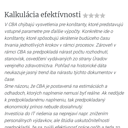
Kalkulácia efektívnosti
V CBA chýbajú vysvetlenia pre konštanty, ktoré predstavujú
vstupné parametre pre ďalšie výpočty. Konkrétne ide o
konštanty, ktoré spôsobujú skrátenie budúceho času
trvania jednotlivých krokov v rámci procesov. Zároveň v
rámci CBA sa predpokladá nárast počtu rozhodnutí,
stanovísk, osvedčení vydávaných zo strany Úradov
verejného zdravotníctva. Pohľad na historické dáta
neukazuje jasný trend iba nárastu týchto dokumentov v
čase.
Sme názoru, že CBA je postavená na estimáciách a
odhadoch, ktorých naplnenie nemusí byť reálne. Ak nedôjde
k predpokladanému naplneniu, tak predpokladaný
ekonomický prínos nebude dosiahnutý.
Investícia do IT riešenia sa neprejaví napr. znížením
personálnych výdavkov, ale štúdia uskutočniteľnosti
predpokladá, že sa zvýši efektívnosť práce osôb a teda zo