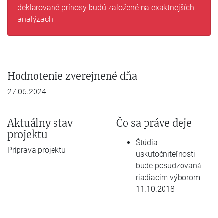
deklarované prínosy budú založené na exaktnejších
analýzach.
Hodnotenie zverejnené dňa
27.06.2024
Aktuálny stav
Čo sa práve deje
projektu
Štúdia
Príprava projektu
uskutočniteľnosti
bude posudzovaná
riadiacim výborom
11.10.2018