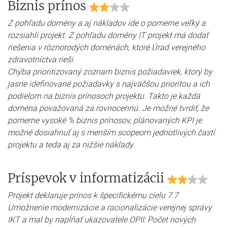
Biznis prínos
Z pohľadu domény a aj nákladov ide o pomerne veľký a
rozsiahli projekt. Z pohľadu domény IT projekt má dodať
riešenia v rôznorodých doménách, ktoré Úrad verejného
zdravotníctva rieši.
Chýba prioritizovaný zoznam biznis požiadaviek, ktorý by
jasne idefinované požiadavky s najväčšou prioritou a ich
podielom na biznis prínosoch projektu. Takto je každá
doména považovaná za rovnocennú. Je možné tvrdiť, že
pomerne vysoké % biznis prínosov, plánovaných KPI je
možné dosiahnuť aj s menším scopeom jednotlivých častí
projektu a teda aj za nižšie náklady.
Príspevok v informatizácii
Projekt deklaruje prínos k špecifickému cielu 7.7
Umožnenie modernizácie a racionalizácie verejnej správy
IKT a mal by napĺňať ukazovatele OPII: Počet nových